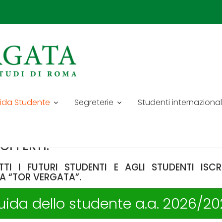
ida Studente
Segreterie
Studenti internazional
TE È IL DOCUMENTO IN CUI VENG
E DI IMMATRICOLAZIONE / ISCRIZION
SCA E LE AGEVOLAZIONI PREVISTE
 OFFERTI.
TI I FUTURI STUDENTI E AGLI STUDENTI ISCR
MA “TOR VERGATA”.
uida dello studente a.a. 2026/20