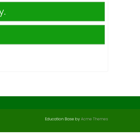
y.
Education Base by
Acme Themes