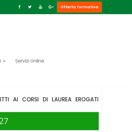
Offerta formativa
i
Servizi online
ONO DESCRITTE TUTTE LE
E AI CORSI DI STUDIO, LA
, NONCHÈ LE MODALITÀ DI
ITTI AI CORSI DI LAUREA EROGATI
27