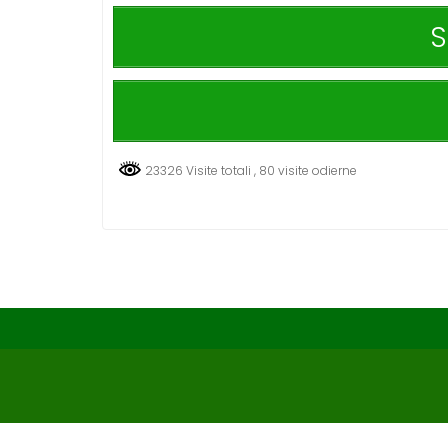
S
23326 Visite totali
, 80 visite odierne