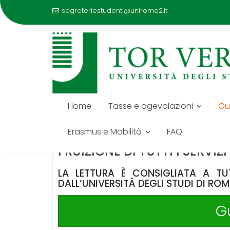
segreteriestudenti@uniroma2.it
Skip
to
GUIDA DELLO STUDENTE
content
Home
Tasse e agevolazioni
Gu
LA GUIDA DELLO STUDEN
PROCEDURE AMMINISTRATIV
Erasmus e Mobilità
FAQ
CONTRIBUZIONE STUDENTE
FRUIZIONE DI TUTTI I SERVIZI
LA LETTURA È CONSIGLIATA A TUT
DALL’UNIVERSITÀ DEGLI STUDI DI RO
G