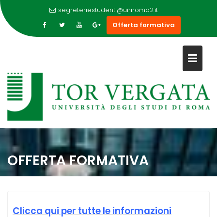
segreteriestudenti@uniroma2.it
Offerta formativa
Skip
to
OFFERTA FORMATIVA
content
Clicca qui per tutte le informazioni