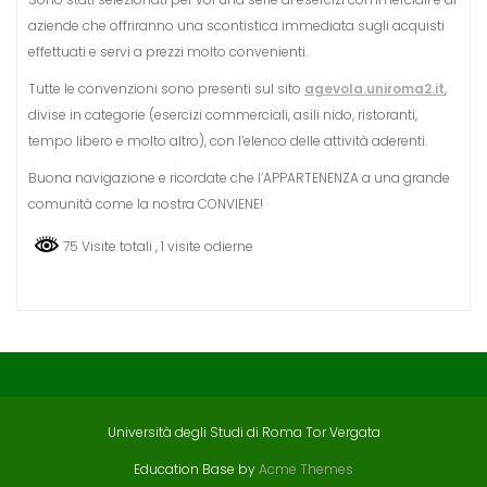
aziende che offriranno una scontistica immediata sugli acquisti
effettuati e servi a prezzi molto convenienti.
Tutte le convenzioni sono presenti sul sito
agevola.uniroma2.it
,
divise in categorie (esercizi commerciali, asili nido, ristoranti,
tempo libero e molto altro), con l’elenco delle attività aderenti.
Buona navigazione e ricordate che l’APPARTENENZA a una grande
comunità come la nostra CONVIENE!
75 Visite totali
, 1 visite odierne
Università degli Studi di Roma Tor Vergata
Education Base by
Acme Themes