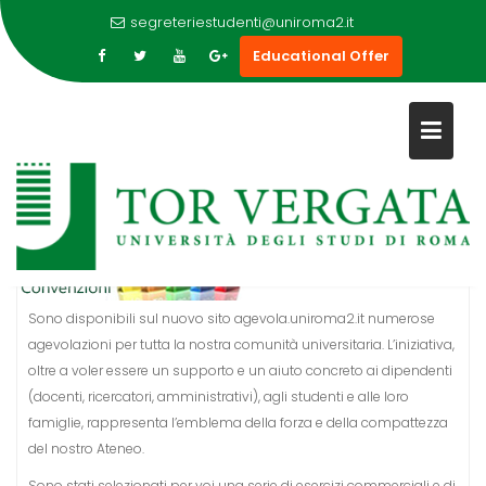
segreteriestudenti@uniroma2.it
Educational Offer
Skip
AGEVOLA: L’APPARTENENZA
to
CONVIENE!
content
Sono disponibili sul nuovo sito agevola.uniroma2.it numerose
agevolazioni per tutta la nostra comunità universitaria. L’iniziativa,
oltre a voler essere un supporto e un aiuto concreto ai dipendenti
(docenti, ricercatori, amministrativi), agli studenti e alle loro
famiglie, rappresenta l’emblema della forza e della compattezza
del nostro Ateneo.
Sono stati selezionati per voi una serie di esercizi commerciali e di