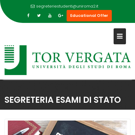
segreteriestudenti@uniroma2.it
Educational Offer
Skip
to
SEGRETERIA ESAMI DI STATO
content