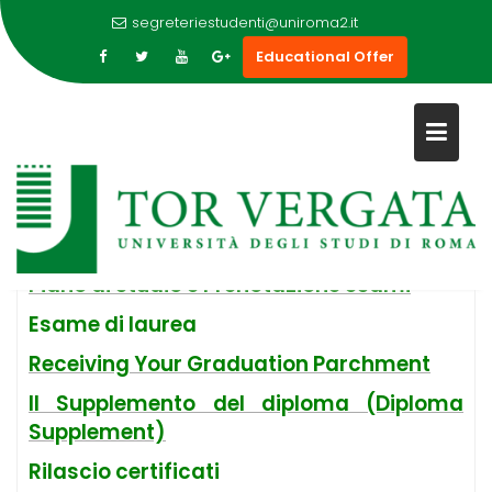
segreteriestudenti@uniroma2.it
Educational Offer
Skip
ESAMI, VERIFICHE E RILASCIO
to
CERTIFICATI
content
Esami di profitto
Piano di studio e Prenotazione esami
Esame di laurea
Receiving Your Graduation Parchment
Il Supplemento del diploma (Diploma
Supplement)
Rilascio certificati