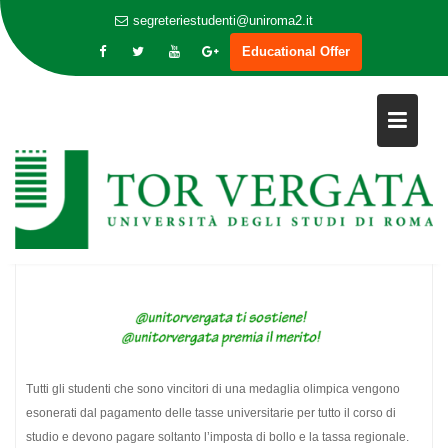
segreteriestudenti@uniroma2.it
Educational Offer
Skip
AGEVOLAZIONI PER STUDENTI
to
content
OLIMPICI MONDIALI
Tutti gli studenti che sono vincitori di una medaglia olimpica vengono
esonerati dal pagamento delle tasse universitarie per tutto il corso di
studio e devono pagare soltanto l’imposta di bollo e la tassa regionale.