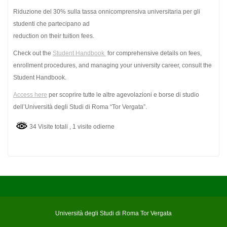
Riduzione del 30% sulla tassa onnicomprensiva universitaria per gli
studenti che partecipano ad
reduction on their tuition fees.
Check out the
Student Handbook
for comprehensive details on fees,
enrollment procedures, and managing your university career, consult the
Student Handbook.
Access here
per scoprire tutte le altre agevolazioni e borse di studio
dell’Università degli Studi di Roma “Tor Vergata”.
34 Visite totali
, 1 visite odierne
Università degli Studi di Roma Tor Vergata